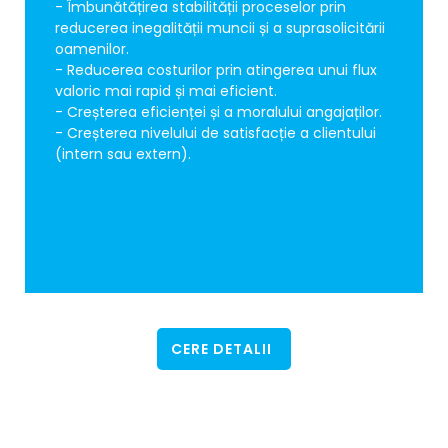
- Îmbunătățirea stabilității proceselor prin
- Îmbunătățirea stabilității proceselor prin
reducerea inegalității muncii și a suprasolicitării
reducerea inegalității muncii și a suprasolicitării
oamenilor.
oamenilor.
- Reducerea costurilor prin atingerea unui flux
- Reducerea costurilor prin atingerea unui flux
valoric mai rapid și mai eficient.
valoric mai rapid și mai eficient.
- Creșterea eficienței și a moralului angajaților.
- Creșterea eficienței și a moralului angajaților.
- Creșterea nivelului de satisfacție a clientului
- Creșterea nivelului de satisfacție a clientului
(intern sau extern).
(intern sau extern).
CERE DETALII