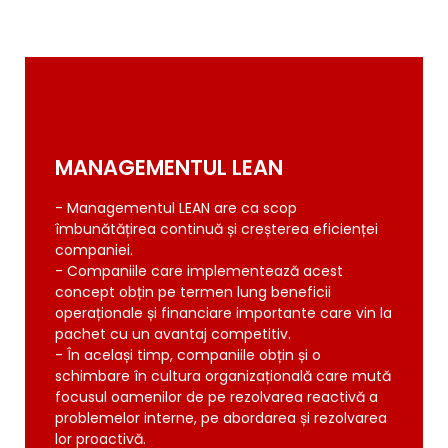
MANAGEMENTUL LEAN
MANAGEMENTUL LEAN
- Managementul LEAN are ca scop
- Managementul LEAN are ca scop
îmbunătățirea continuă și creșterea eficienței
îmbunătățirea continuă și creșterea eficienței
companiei.
companiei.
- Companiile care implementează acest
- Companiile care implementează acest
concept obțin pe termen lung beneficii
concept obțin pe termen lung beneficii
operaționale și financiare importante care vin la
operaționale și financiare importante care vin la
pachet cu un avantaj competitiv.
pachet cu un avantaj competitiv.
- În același timp, companiile obțin și o
- În același timp, companiile obțin și o
schimbare în cultura organizațională care mută
schimbare în cultura organizațională care mută
focusul oamenilor de pe rezolvarea reactivă a
focusul oamenilor de pe rezolvarea reactivă a
problemelor interne, pe abordarea și rezolvarea
problemelor interne, pe abordarea și rezolvarea
lor proactivă.
lor proactivă.